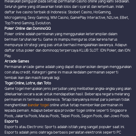
melakukan pengujian pada setiap permainan casino online yang kami sediakan.
Seluruh game yang ditawarkan telah lolos dari syarat dan ketentuan. Inilah
daftar live casino terbaik di Indonesia: Sbobet Casino, HoGaming,
Microgaming, Sexy Gaming, WM Casino, GamePlay Interactive, N2Live, EBet,
TopTrend Gaming, Evolution.
Poker Online dan DominoQQ
Poker online adalah permainan yang menggunakan keterampilan dalam
bermain taruhan kartu. Game ini mampu menguras otak karena harus
mempunyai strategi yang pas untuk berhasil mengalahkan lawannya. Adapun
daftar situs poker dan dominoqq terpercaya KLUB SLOT: IDN Poker, dan IDN
Play.
Arcade Games
Permainan arcade game adalah yang dapat dioperasikan dengan menggunakan
coin atau credit. Kategori game ini masuk kedalam permainan seperti
tembak ikan dan masih banyak lagi.
Togel Online, Lotre, dan Toto
Game togel merupakan jenis perjudian yang melibatkan angka-angka yang akan
dikeluarkan secara acak untuk mendapatkan hasil. Beberapa negara melarang
permainan ini termasuk Indonesia. Tetapi banyaknya minat para pemain tidak
menghentikan
bandar togel
online untuk tetap memberikan permainan ini
kepada pemain. Adapun beberapa provider togel online seperti Singapore
Pools, Jakarta Pools, Macau Pools, Taipei Pools, Saigon Pools, dan Jowo Pools.
Esports
Esports atau Electronic Sports adalah istilah yang sangat populer saat ini.
Esports adalah jenis olahraga berbasis peralatan elektronik seperti PC