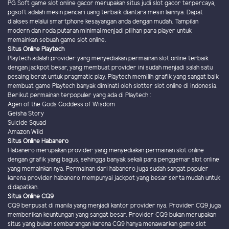
PG Soft game slot online gacor merupakan situs judi slot gacor terpercaya,
pgsoft adalah mesin pencari uang terbaik diantara mesin lainnya. Dapat
diakses melalui smartphone kesayangan anda dengan mudah. Tampilan
modern dan roda putaran minimal menjadi pilihan para player untuk
memainkan sebuah game slot online.
Situs Online Playtech
Playtech adalah provider yang menyediakan permainan slot online terbaik
dengan jackpot besar, yang membuat provider ini sudah menjadi salah satu
pesaing berat untuk pragmatic play. Playtech memilih grafik yang sangat baik
membuat game Playtech banyak diminati oleh slotter slot online di indonesia.
Berikut permainan terpopuler yang ada di Playtech :
Agen of the Gods Goddess of Wisdom
Geisha Story
Suicide Squad
Amazon Wild
Situs Online Habanero
Habanero merupakan provider yang menyediakan permainan slot online
dengan grafik yang bagus, sehingga banyak sekali para penggemar slot online
yang memainkan nya. Permainan dari habanero juga sudah sangat populer
karena provider habanero mempunyai jackpot yang besar serta mudah untuk
didapatkan.
Situs Online CQ9
CQ9 berpusat di manila yang menjadi kantor provider nya. Provider CQ9 juga
memberikan keuntungan yang sangat besar. Provider CQ9 bukan merupakan
situs yang bukan sembarangan karena CQ9 hanya menawarkan game slot