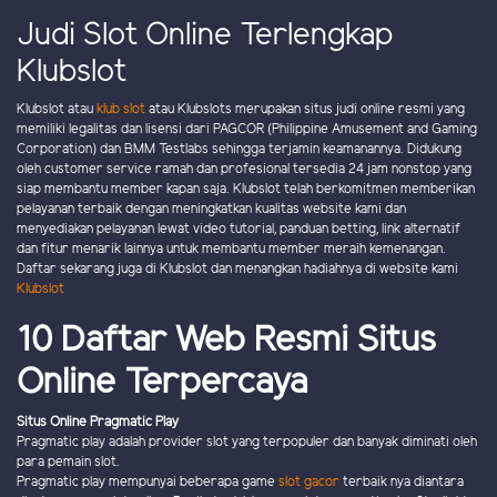
Judi Slot Online Terlengkap
Klubslot
Klubslot atau
klub slot
atau Klubslots merupakan situs judi online resmi yang
memiliki legalitas dan lisensi dari PAGCOR (Philippine Amusement and Gaming
Corporation) dan BMM Testlabs sehingga terjamin keamanannya. Didukung
oleh customer service ramah dan profesional tersedia 24 jam nonstop yang
siap membantu member kapan saja. Klubslot telah berkomitmen memberikan
pelayanan terbaik dengan meningkatkan kualitas website kami dan
menyediakan pelayanan lewat video tutorial, panduan betting, link alternatif
dan fitur menarik lainnya untuk membantu member meraih kemenangan.
Daftar sekarang juga di Klubslot dan menangkan hadiahnya di website kami
Klubslot
10 Daftar Web Resmi Situs
Online Terpercaya
Situs Online Pragmatic Play
Pragmatic play adalah provider slot yang terpopuler dan banyak diminati oleh
para pemain slot.
Pragmatic play mempunyai beberapa game
slot gacor
terbaik nya diantara