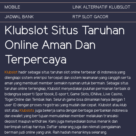
MOBILE
LINK ALTERNATIF KLUBSLOT
JADWAL BANK
RTP SLOT GACOR
Klubslot Situs Taruhan
Online Aman Dan
Terpercaya
Klubslot
hadir sebagai situs taruhan slot online terbesar di indonesia yang
dilengkapi sistem enkripsi tercepat dan sistem keamanan yang canggih serta
aman yang membuat member semakin nyaman untuk bermain. Sebagai situs
taruhan online terlengkap, Klubslot menyediakan puluhan permainan terbaik di
bidangnya seperti Sportbook, E-sport, Game Slots, IDNlive, Live Casino,
Togel Online dan Tembak Ikan. Seluruh game bisa dimainkan hanya dengan 1
user ID dengan proses registrasi yang mudah dan cepat. Klubslot atau klub
slot atau
Klubslots
juga bekerja sama dengan berbagai perbankan indonesia
dan ewallet yang bertujuan memudahkan member melakukan transaksi
deposit maupun withdraw. Kami juga menyediakan bonus menarik dan
berlimpah setiap harinya. Daftar sekarang juga dan nikmati pengalaman
bermain judi online yang unik. Raih hadiah menariknya sekarang.